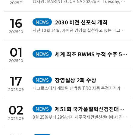
행사명 : MARINTEC CHINA 2025일시: Tuesday, December 2 – Friday, December 5..
2025.11
16
2030 비전 선포식 개최
NEWS
지난 10월 14일, 가치관 경영을 실천하고 있는 테크로스는, 전 임직원이 모인 자리에서 Vision 2030 선포식을 가졌..
2025.10
01
세계 최초 BWMS 누적 수주 5,000척 달성
NEWS
2025.10
17
장영실상 2회 수상
NEWS
테크로스에서 개발된 선박용 TRO 자동 측정기기가 제108차 ‘IR52 장영실상’을 수상했다.장영실상은 신기술 제품과 기술혁신..
2025.09
02
제51회 국가품질혁신경진대회 은상 수상
NEWS
8월 25일부터 29일까지 제주국제컨벤션센터에서 진행되었던 제51회 국가품질혁신경진대회에서 테크로스 품질분임조 HERMES..
2025.09